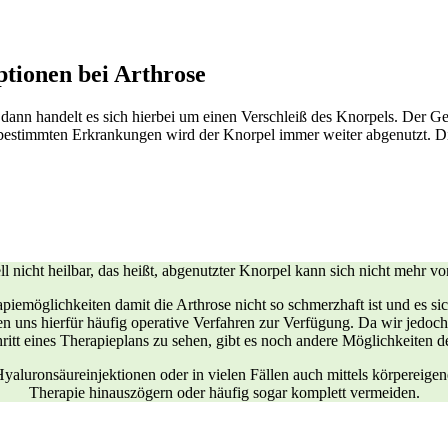
tionen bei Arthrose
 dann handelt es sich hierbei um einen Verschleiß des Knorpels. Der G
r bestimmten Erkrankungen wird der Knorpel immer weiter abgenutzt.
ell nicht heilbar, das heißt, abgenutzter Knorpel kann sich nicht mehr v
piemöglichkeiten damit die Arthrose nicht so schmerzhaft ist und es si
en uns hierfür häufig operative Verfahren zur Verfügung. Da wir jedoc
hritt eines Therapieplans zu sehen, gibt es noch andere Möglichkeiten 
yaluronsäureinjektionen oder in vielen Fällen auch mittels körpereige
Therapie hinauszögern oder häufig sogar komplett vermeiden.