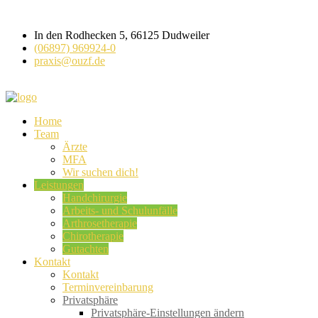
In den Rodhecken 5, 66125 Dudweiler
(06897) 969924-0
praxis@ouzf.de
Home
Team
Ärzte
MFA
Wir suchen dich!
Leistungen
Handchirurgie
Arbeits- und Schulunfälle
Arthrosetherapie
Chirotherapie
Gutachten
Kontakt
Kontakt
Terminvereinbarung
Privatsphäre
Privatsphäre-Einstellungen ändern