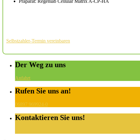
Präparat: Regenlab Cellular Matrix A-CP-HA
Selbstzahler-Termin vereinbaren
Der Weg zu uns
Anfahrt
Rufen Sie uns an!
06897 969924-0
Kontaktieren Sie uns!
eMail senden