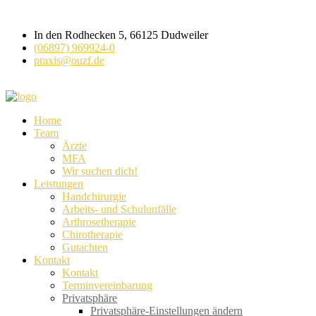
In den Rodhecken 5, 66125 Dudweiler
(06897) 969924-0
praxis@ouzf.de
Home
Team
Ärzte
MFA
Wir suchen dich!
Leistungen
Handchirurgie
Arbeits- und Schulunfälle
Arthrosetherapie
Chirotherapie
Gutachten
Kontakt
Kontakt
Terminvereinbarung
Privatsphäre
Privatsphäre-Einstellungen ändern