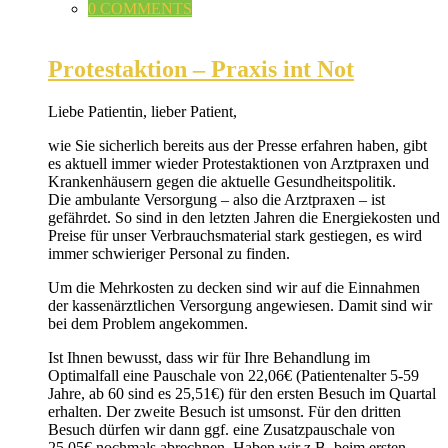
0 COMMENTS
Protestaktion – Praxis int Not
Liebe Patientin, lieber Patient,
wie Sie sicherlich bereits aus der Presse erfahren haben, gibt
es aktuell immer wieder Protestaktionen von Arztpraxen und
Krankenhäusern gegen die aktuelle Gesundheitspolitik.
Die ambulante Versorgung – also die Arztpraxen – ist
gefährdet. So sind in den letzten Jahren die Energiekosten und
Preise für unser Verbrauchsmaterial stark gestiegen, es wird
immer schwieriger Personal zu finden.
Um die Mehrkosten zu decken sind wir auf die Einnahmen
der kassenärztlichen Versorgung angewiesen. Damit sind wir
bei dem Problem angekommen.
Ist Ihnen bewusst, dass wir für Ihre Behandlung im
Optimalfall eine Pauschale von 22,06€ (Patientenalter 5-59
Jahre, ab 60 sind es 25,51€) für den ersten Besuch im Quartal
erhalten. Der zweite Besuch ist umsonst. Für den dritten
Besuch dürfen wir dann ggf. eine Zusatzpauschale von
25,05€ nochmals abrechnen. Haben wir z.B. beim ersten