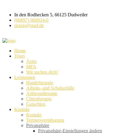
In den Rodhecken 5, 66125 Dudweiler
(06897) 969924-0
praxis@ouzf.de
Home
Team
Ärzte
MFA
Wir suchen dich!
Leistungen
Handchirurgie
Arbeits- und Schulunfälle
Arthrosetherapie
Chirotherapie
Gutachten
Kontakt
Kontakt
Terminvereinbarung
Privatsphäre
Privatsphäre-Einstellungen ändern