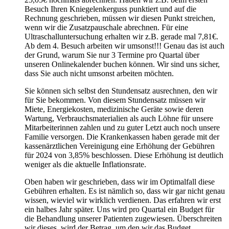
Besuch Ihren Kniegelenkerguss punktiert und auf die
Rechnung geschrieben, müssen wir diesen Punkt streichen,
wenn wir die Zusatzpauschale abrechnen. Für eine
Ultraschalluntersuchung erhalten wir z.B. gerade mal 7,81€.
Ab dem 4. Besuch arbeiten wir umsonst!!! Genau das ist auch
der Grund, warum Sie nur 3 Termine pro Quartal über
unseren Onlinekalender buchen können. Wir sind uns sicher,
dass Sie auch nicht umsonst arbeiten möchten.
Sie können sich selbst den Stundensatz ausrechnen, den wir
für Sie bekommen. Von diesem Stundensatz müssen wir
Miete, Energiekosten, medizinische Geräte sowie deren
Wartung, Verbrauchsmaterialien als auch Löhne für unsere
Mitarbeiterinnen zahlen und zu guter Letzt auch noch unsere
Familie versorgen. Die Krankenkassen haben gerade mit der
kassenärztlichen Vereinigung eine Erhöhung der Gebühren
für 2024 von 3,85% beschlossen. Diese Erhöhung ist deutlich
weniger als die aktuelle Inflationsrate.
Oben haben wir geschrieben, dass wir im Optimalfall diese
Gebühren erhalten. Es ist nämlich so, dass wir gar nicht genau
wissen, wieviel wir wirklich verdienen. Das erfahren wir erst
ein halbes Jahr später. Uns wird pro Quartal ein Budget für
die Behandlung unserer Patienten zugewiesen. Überschreiten
wir dieses, wird der Betrag, um den wir das Budget