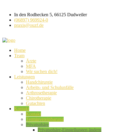
In den Rodhecken 5, 66125 Dudweiler
(06897) 969924-0
praxis@ouzf.de
Home
Team
Ärzte
MFA
Wir suchen dich!
Leistungen
Handchirurgie
Arbeits- und Schulunfälle
Arthrosetherapie
Chirotherapie
Gutachten
Kontakt
Kontakt
Terminvereinbarung
Privatsphäre
Privatsphäre-Einstellungen ändern