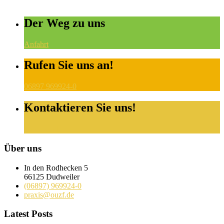
Der Weg zu uns
Anfahrt
Rufen Sie uns an!
06897 969924-0
Kontaktieren Sie uns!
eMail senden
Über uns
In den Rodhecken 5
66125 Dudweiler
(06897) 969924-0
praxis@ouzf.de
Latest Posts