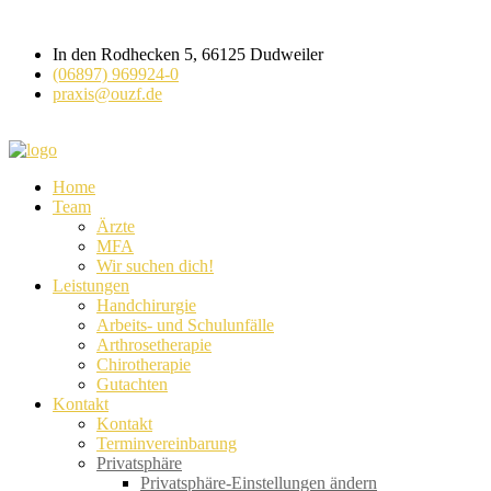
In den Rodhecken 5, 66125 Dudweiler
(06897) 969924-0
praxis@ouzf.de
Home
Team
Ärzte
MFA
Wir suchen dich!
Leistungen
Handchirurgie
Arbeits- und Schulunfälle
Arthrosetherapie
Chirotherapie
Gutachten
Kontakt
Kontakt
Terminvereinbarung
Privatsphäre
Privatsphäre-Einstellungen ändern