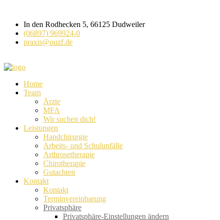
In den Rodhecken 5, 66125 Dudweiler
(06897) 969924-0
praxis@ouzf.de
Home
Team
Ärzte
MFA
Wir suchen dich!
Leistungen
Handchirurgie
Arbeits- und Schulunfälle
Arthrosetherapie
Chirotherapie
Gutachten
Kontakt
Kontakt
Terminvereinbarung
Privatsphäre
Privatsphäre-Einstellungen ändern