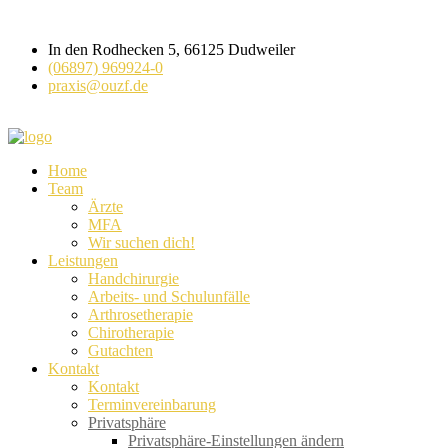
In den Rodhecken 5, 66125 Dudweiler
(06897) 969924-0
praxis@ouzf.de
Home
Team
Ärzte
MFA
Wir suchen dich!
Leistungen
Handchirurgie
Arbeits- und Schulunfälle
Arthrosetherapie
Chirotherapie
Gutachten
Kontakt
Kontakt
Terminvereinbarung
Privatsphäre
Privatsphäre-Einstellungen ändern