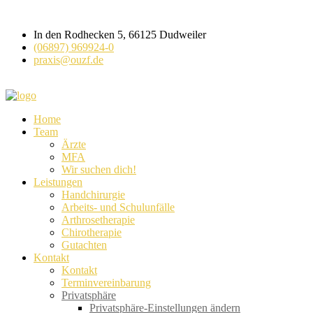
In den Rodhecken 5, 66125 Dudweiler
(06897) 969924-0
praxis@ouzf.de
Home
Team
Ärzte
MFA
Wir suchen dich!
Leistungen
Handchirurgie
Arbeits- und Schulunfälle
Arthrosetherapie
Chirotherapie
Gutachten
Kontakt
Kontakt
Terminvereinbarung
Privatsphäre
Privatsphäre-Einstellungen ändern