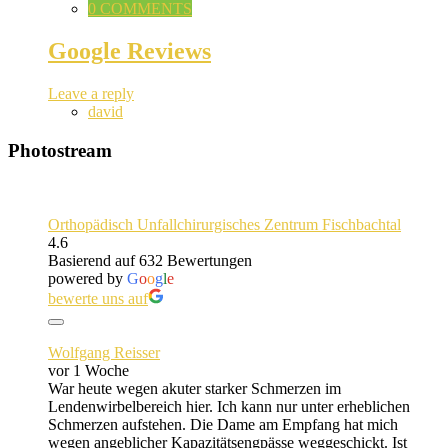
0 COMMENTS
Google Reviews
Leave a reply
david
Photostream
Orthopädisch Unfallchirurgisches Zentrum Fischbachtal
4.6
Basierend auf 632 Bewertungen
powered by
G
o
o
g
l
e
bewerte uns auf
Wolfgang Reisser
vor 1 Woche
War heute wegen akuter starker Schmerzen im
Lendenwirbelbereich hier. Ich kann nur unter erheblichen
Schmerzen aufstehen. Die Dame am Empfang hat mich
wegen angeblicher Kapazitätsengpässe weggeschickt. Ist