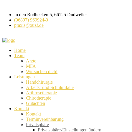
In den Rodhecken 5, 66125 Dudweiler
(06897) 969924-0
praxis@ouzf.de
Home
Team
Ärzte
MFA
Wir suchen dich!
Leistungen
Handchirurgie
Arbeits- und Schulunfälle
Arthrosetherapie
Chirotherapie
Gutachten
Kontakt
Kontakt
Terminvereinbarung
Privatsphäre
Privatsphäre-Einstellungen ändern